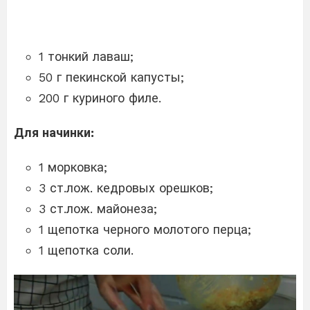
1 тонкий лаваш;
50 г пекинской капусты;
200 г куриного филе.
Для начинки:
1 морковка;
3 ст.лож. кедровых орешков;
3 ст.лож. майонеза;
1 щепотка черного молотого перца;
1 щепотка соли.