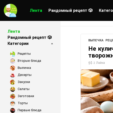
Лента
Рандомный рецепт 🎲
Катего
Лента
LATEST
Рандомный рецепт 🎲
ВЫПЕЧКА
РЕЦ
STORIES
Категории
Не кули
Рецепты
творожн
Вторые блюда
2
Лайка
Выпечка
Десерты
Закуски
Салаты
Заготовки
Торты
Первые блюда