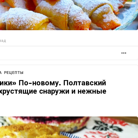
зад
БОЛ
А
РЕЦЕПТЫ
ики» По-новому. Полтавский
 хрустящие снаружи и нежные