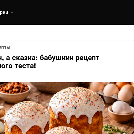
рии
ЕПТЫ
ч, а сказка: бабушкин рецепт
ого теста!