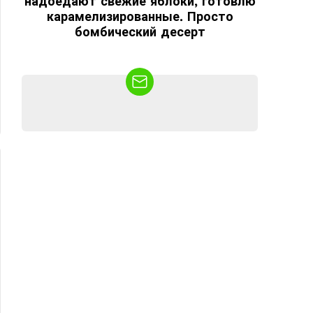
надоедают свежие яблоки, готовлю
карамелизированные. Просто
бомбический десерт
NEWSLETTER
ЬШЕ