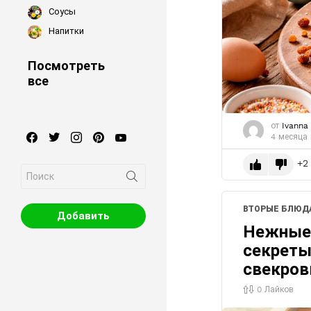
Соусы
Напитки
Посмотреть
все
от
Ivanna
facebook
twitter
instagram
pinterest
youtube
4 месяца
2
Search
for:
ВТОРЫЕ БЛЮД
Добавить
Нежные 
секреты
свекров
0
Лайков