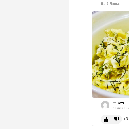
3
Лайка
от
Катя
2 года на
3