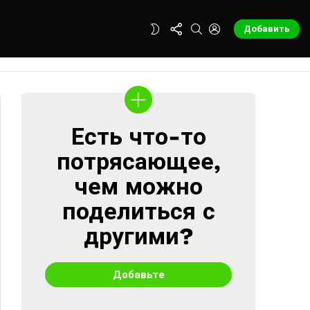
FOLLOW
SEARCH
LOGIN
SWITCH
Добавить
US
SKIN
Есть что-то
CREATE
потрясающее,
чем можно
поделиться с
другими?
Добавьте