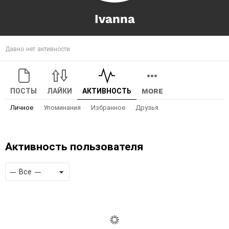
Ivanna
Давно нет активности
ПОСТЫ
ЛАЙКИ
АКТИВНОСТЬ
MORE
Личное
Упоминания
Избранное
Друзья
Активность пользователя
Показать:
RSS