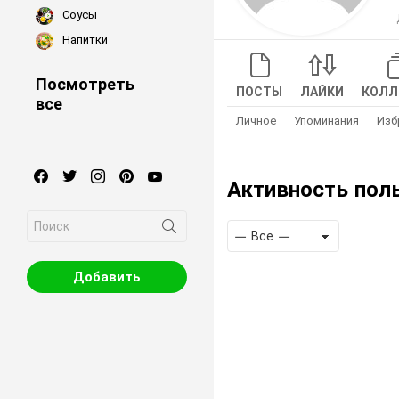
Соусы
Напитки
Посмотреть
ПОСТЫ
ЛАЙКИ
КОЛЛ
все
Личное
Упоминания
Изб
facebook
twitter
instagram
pinterest
youtube
Активность пол
Search
Показать:
RSS
for:
Добавить