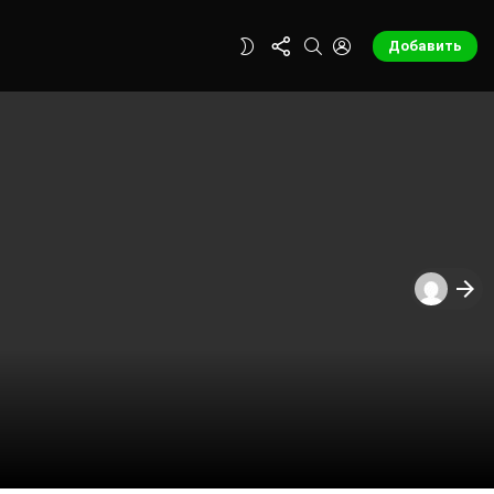
FOLLOW
SEARCH
LOGIN
SWITCH
Добавить
US
SKIN