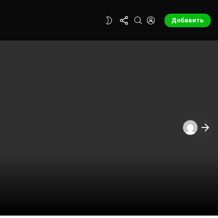
FOLLOW
SEARCH
LOGIN
SWITCH
Добавить
US
SKIN