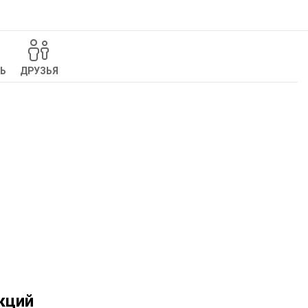
Ь
ДРУЗЬЯ
кций