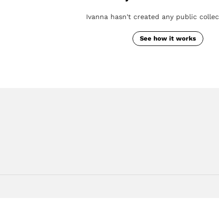
Ivanna hasn't created any public collec
See how it works
имизировано Серафинит - Акселератор
ает высокую скорость сайта, чтобы быть привлекательным для людей и поиск