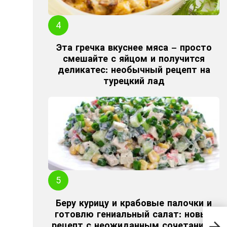
Эта гречка вкуснее мяса – просто
смешайте с яйцом и получится
деликатес: необычный рецепт на
турецкий лад
Беру курицу и крабовые палочки и
Я с
готовлю гениальный салат: новый
пра
рецепт с неожиданным сочетанием