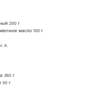
ный 200 г
ивочное масло 100 г
. л.
а 360 г
 50 г