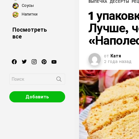
ВЫПЕЧКА
ДЕСЕРТЫ
РЕ
Соусы
1 упаков
Напитки
Лучше, 
Посмотреть
все
«Наполео
от
Катя
facebook
twitter
instagram
pinterest
youtube
2 года назад
Search
for:
Добавить