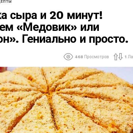
ЦЕПТЫ
ка сыра и 20 минут!
чем «Медовик» или
н». Гениально и просто.
468
Просмотров
1
Ла