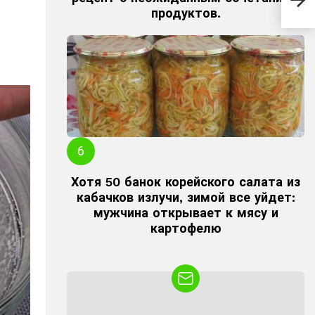
дей
продуктов.
вни
Хотя 50 банок корейского салата из
кабачков излучи, зимой все уйдет:
мужчина открывает к мясу и
картофелю
NEWSLETTER