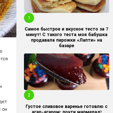
Самое быстрое и вкусное тесто за 7
минут! С такого теста моя бабушка
продавала пирожки «Лапти» на
базаре
о
ется
и
дет
Густое сливовое варенье готовлю с
и он
агар-агаром: почти мармелад!