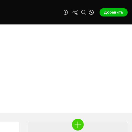
FOLLOW
SEARCH
LOGIN
SWITCH
Добавить
US
SKIN