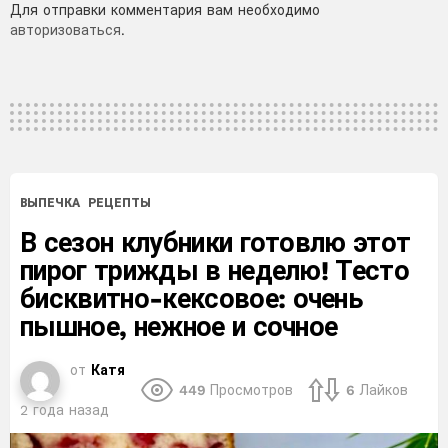
Добавить
Для отправки комментария вам необходимо
авторизоваться
.
комментарий
ВЫПЕЧКА
РЕЦЕПТЫ
В сезон клубники готовлю этот
пирог трижды в неделю! Тесто
бисквитно-кексовое: очень
пышное, нежное и сочное
от
Катя
449
Просмотров
6
Лайков
2 года назад