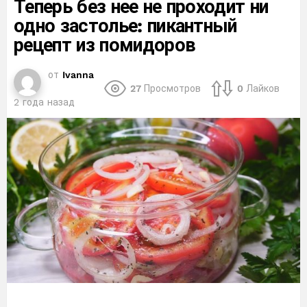
Теперь без нее не проходит ни
одно застолье: пикантный
рецепт из помидоров
от
Ivanna
27
Просмотров
0
Лайков
2 года назад