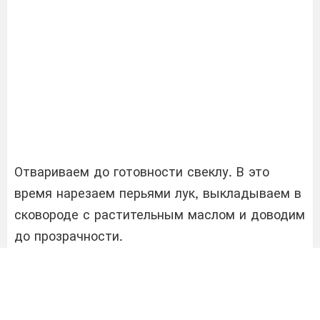
Отвариваем до готовности свеклу. В это
время нарезаем перьями лук, выкладываем в
сковороде с растительным маслом и доводим
до прозрачности.
Кладем в сковороду к луку квашеную капусту,
продолжаем обжаривать овощи. Нарезаем на
небольшие брусочки маринованные огурцы,