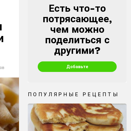
Есть что-то
CREATE
потрясающее,
ш
чем можно
и
поделиться с
другими?
Добавьте
ов
ПОПУЛЯРНЫЕ РЕЦЕПТЫ