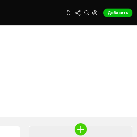
FOLLOW
SEARCH
LOGIN
SWITCH
Добавить
US
SKIN