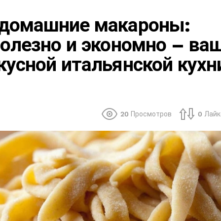
 домашние макароны:
полезно и экономно – ва
кусной итальянской кухн
20
Просмотров
0
Лайк