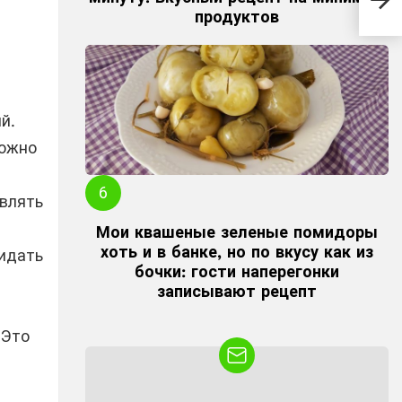
рас
продуктов
сма
й.
можно
авлять
Мои квашеные зеленые помидоры
хоть и в банке, но по вкусу как из
ридать
бочки: гости наперегонки
записывают рецепт
 Это
NEWSLETTER