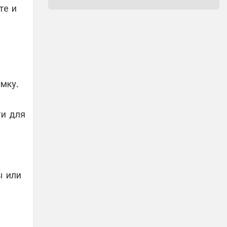
те и
мку.
ти для
ы или