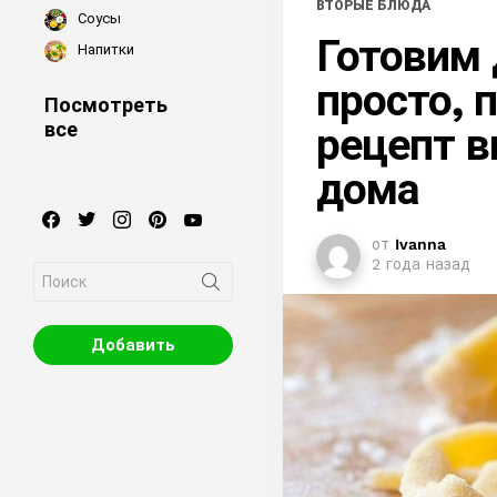
ВТОРЫЕ БЛЮДА
Соусы
Готовим
Напитки
просто, 
Посмотреть
все
рецепт в
дома
facebook
twitter
instagram
pinterest
youtube
от
Ivanna
2 года назад
Search
for:
Добавить