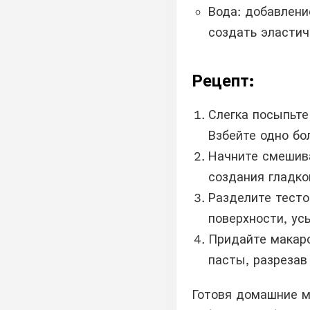
Вода: добавлени
создать эластич
Рецепт:
Слегка посыпьте
Взбейте одно бо
Начните смешива
создания гладко
Разделите тесто
поверхности, ус
Придайте макаро
пасты, разрезав
Готовя домашние м