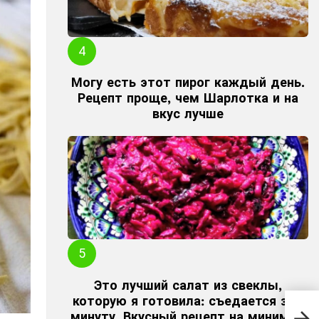
Могу есть этот пирог каждый день.
Рецепт проще, чем Шарлотка и на
вкус лучше
Это лучший салат из свеклы,
Гот
которую я готовила: съедается за 1
одно
минуту. Вкусный рецепт на минимум