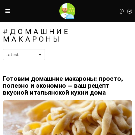
L
SWIT
Menu
SKIN
ДОМАШНИЕ
МАКАРОНЫ
Готовим домашние макароны: просто,
LATEST
STORIES
полезно и экономно – ваш рецепт
вкусной итальянской кухни дома