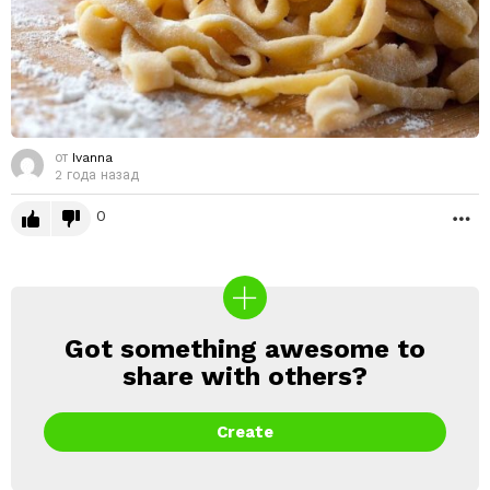
от
Ivanna
2 года назад
0
Б
Got something awesome to
CREATE
share with others?
Create