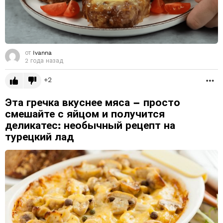
от
Ivanna
2 года назад
2
Б
Эта гречка вкуснее мяса – просто
смешайте с яйцом и получится
деликатес: необычный рецепт на
турецкий лад