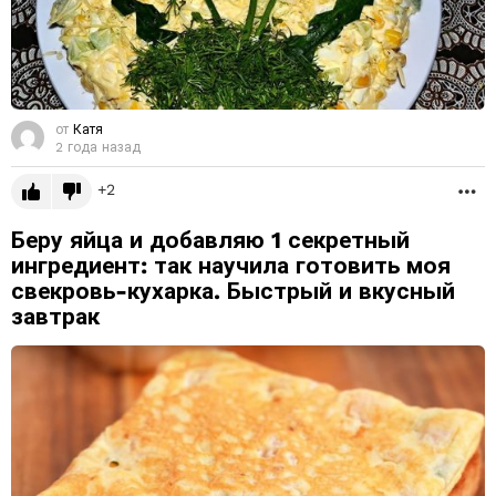
от
Катя
2 года назад
2
Б
Беру яйца и добавляю 1 секретный
ингредиент: так научила готовить моя
свекровь-кухарка. Быстрый и вкусный
завтрак