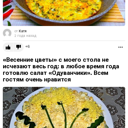
от
Катя
2 года назад
6
Б
«Весенние цветы» с моего стола не
исчезают весь год: в любое время года
готовлю салат «Одуванчики». Всем
гостям очень нравится