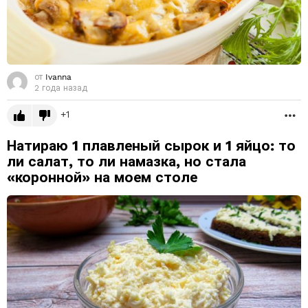
от
Ivanna
2 года назад
1
Б
Натираю 1 плавленый сырок и 1 яйцо: то
ли салат, то ли намазка, но стала
«коронной» на моем столе