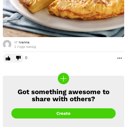
от
Ivanna
2 года назад
0
Б
Got something awesome to
CREATE
share with others?
Create