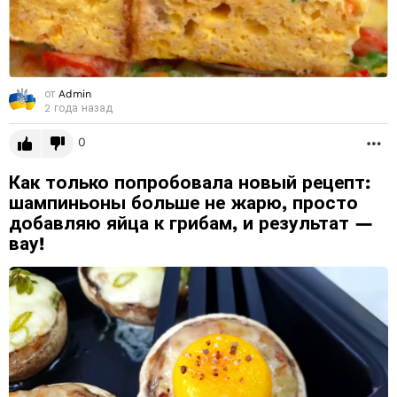
от
Admin
2 года назад
0
Б
Как только попробовала новый рецепт:
шампиньоны больше не жарю, просто
добавляю яйца к грибам, и результат —
вау!