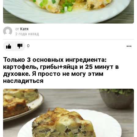
от
Катя
2 года назад
0
Б
Только 3 основных ингредиента:
картофель, грибы+яйца и 25 минут в
духовке. Я просто не могу этим
насладиться