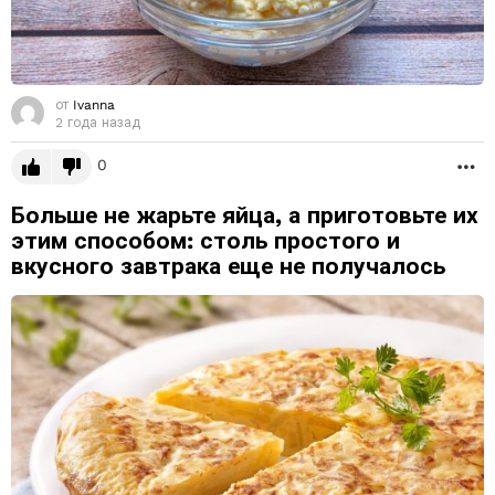
от
Ivanna
2 года назад
0
Б
Больше не жарьте яйца, а приготовьте их
этим способом: столь простого и
вкусного завтрака еще не получалось