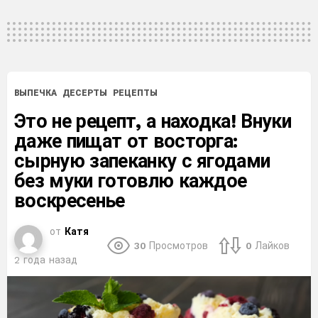
ВЫПЕЧКА
ДЕСЕРТЫ
РЕЦЕПТЫ
Это не рецепт, а находка! Внуки
даже пищат от восторга:
сырную запеканку с ягодами
без муки готовлю каждое
воскресенье
от
Катя
30
Просмотров
0
Лайков
2 года назад