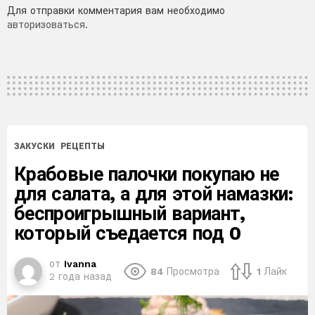
Добавить
Для отправки комментария вам необходимо
авторизоваться
.
комментарий
ЗАКУСКИ
РЕЦЕПТЫ
Крабовые палочки покупаю не
для салата, а для этой намазки:
беспроигрышный вариант,
который съедается под 0
от
Ivanna
84
Просмотра
1
Лайк
2 года назад