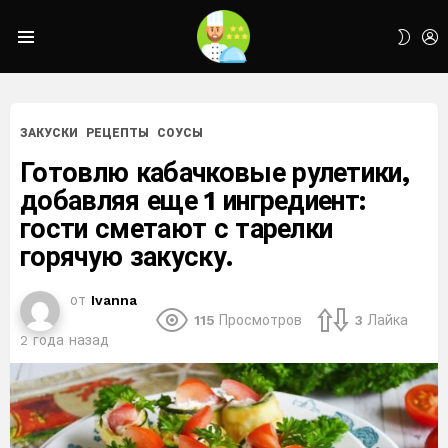
L
SWIT
Menu
SKIN
ЗАКУСКИ
РЕЦЕПТЫ
СОУСЫ
Готовлю кабачковые рулетики,
добавляя еще 1 ингредиент:
гости сметают с тарелки
горячую закуску.
от
Ivanna
115
Просмотров
3
Лайка
2 года назад