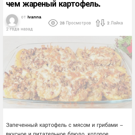
чем жареный картофель.
от
Ivanna
28
Просмотров
2
Лайка
2 года назад
Запеченный картофель с мясом и грибами –
вкусное и питательное блюдо, которое