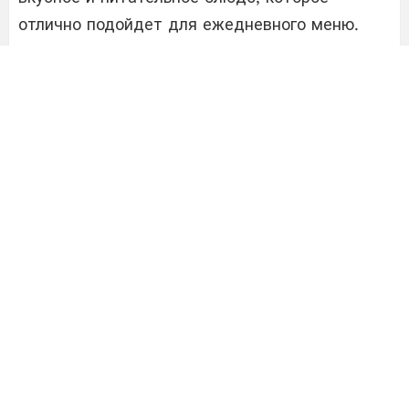
отлично подойдет для ежедневного меню.
Рассказываем, как приготовить ужин для
всей семьи.
Не знаете, что приготовить на ужин из
картофеля и мясного фарша? Предлагаем вам
вкусную и сытную запеканку, которая
понравится всем. Готовится она очень быстро
и из простых продуктов.