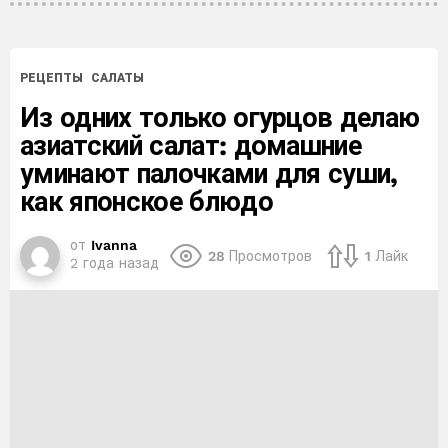
РЕЦЕПТЫ
САЛАТЫ
Из одних только огурцов делаю
азиатский салат: домашние
уминают палочками для суши,
как японское блюдо
от
Ivanna
28
Просмотров
1
Лайк
2 года назад