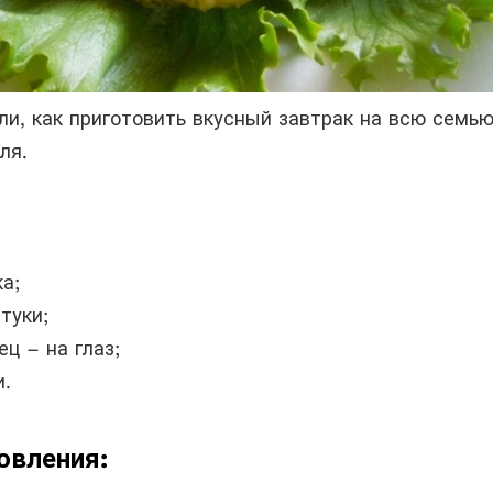
и, как приготовить вкусный завтрак на всю семью
ля.
а;
туки;
рец – на глаз;
и.
овления: