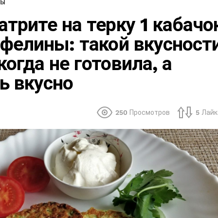
ТЫ
атрите на терку 1 кабачо
офелины: такой вкусност
когда не готовила, а
ь вкусно
250
Просмотров
5
Лайк