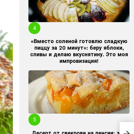
«Вместо соленой готовлю сладкую
пиццу за 20 минут»: беру яблоки,
сливы и делаю вкуснятину. Это моя
импровизация!
Пос
кап
Десерт от свекрови на пенсии: это