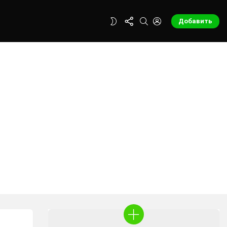
FOLLOW
SEARCH
LOGIN
SWITCH
Добавить
US
SKIN