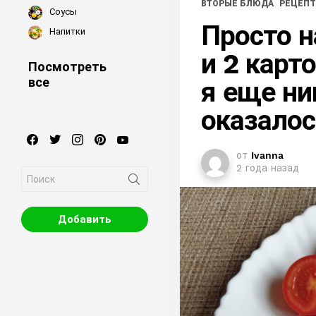
ВТОРЫЕ БЛЮДА
РЕЦЕП
Соусы
Просто н
Напитки
и 2 карт
Посмотреть
все
я еще ни
оказалос
facebook
twitter
instagram
pinterest
youtube
от
Ivanna
2 года назад
Search
for:
Добавить