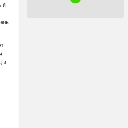
ный
NEWSLETTER
бень
от
ы
ц и