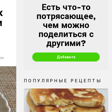
Есть что-то
CREATE
к
потрясающее,
и
чем можно
поделиться с
другими?
Добавьте
ов
ПОПУЛЯРНЫЕ РЕЦЕПТЫ