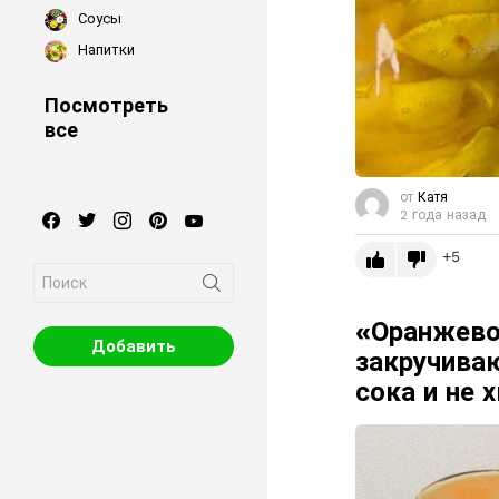
Соусы
Напитки
Посмотреть
все
от
Катя
facebook
twitter
instagram
pinterest
youtube
2 года назад
5
Search
for:
«Оранжево
Добавить
закручива
сока и не 