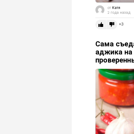
от
Катя
2 года назад
3
Сама съеда
аджика на 
проверенн