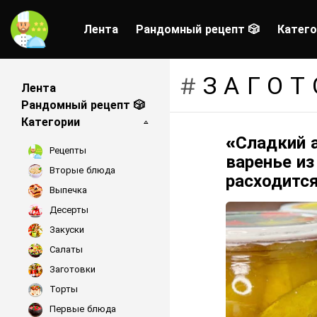
Лента
Рандомный рецепт 🎲
Катего
ЗАГОТ
Лента
Рандомный рецепт 🎲
Категории
«Сладкий 
LATEST
Рецепты
STORIES
варенье из
Вторые блюда
расходится
Выпечка
Десерты
Закуски
Салаты
Заготовки
Торты
Первые блюда