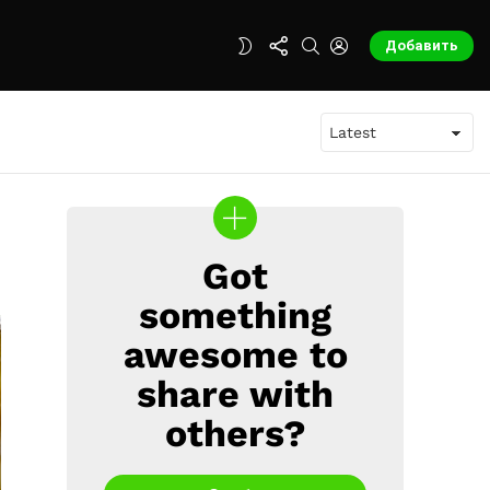
FOLLOW
SEARCH
LOGIN
SWITCH
Добавить
US
SKIN
Got
CREATE
something
awesome to
share with
others?