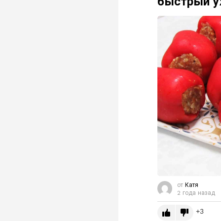
быстрый у
от
Катя
2 года назад
3