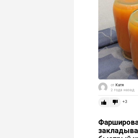
от
Катя
2 года назад
3
Фарширова
закладыва