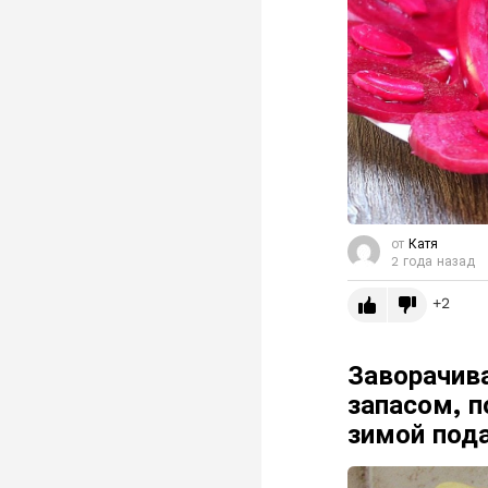
от
Катя
2 года назад
2
Заворачив
запасом, 
зимой пода