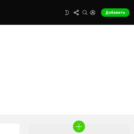
FOLLOW
SEARCH
LOGIN
SWITCH
Добавить
US
SKIN