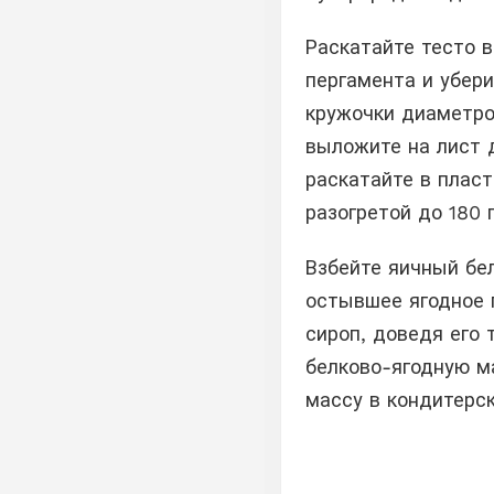
Раскатайте тесто 
пергамента и убер
кружочки диаметро
выложите на лист д
раскатайте в пласт
разогретой до 180 
Взбейте яичный бе
остывшее ягодное 
сироп, доведя его 
белково-ягодную м
массу в кондитерск