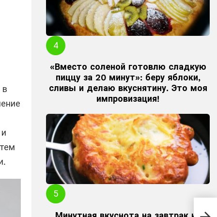
«Вместо соленой готовлю сладкую
пиццу за 20 минут»: беру яблоки,
сливы и делаю вкуснятину. Это моя
 в
импровизация!
чение
 и
атем
и.
Опу
Минутная вкуснота на завтрак из
мин