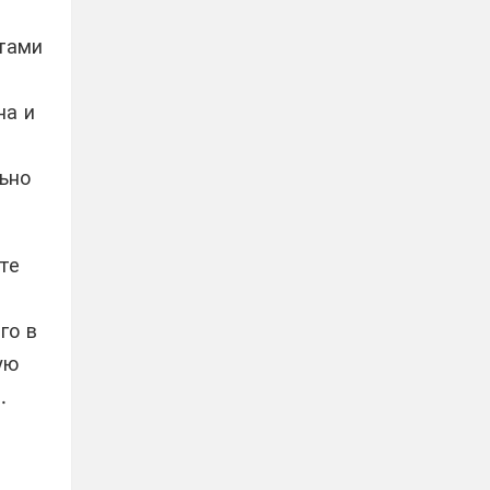
тами
на и
ьно
те
го в
ую
.