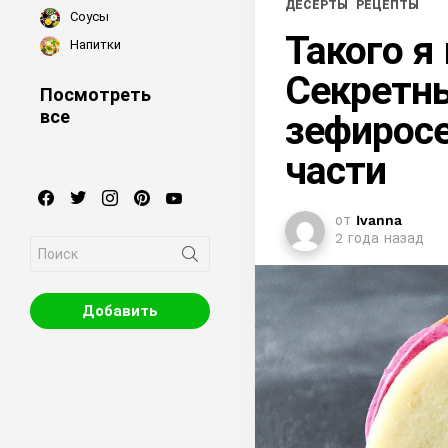
ДЕСЕРТЫ
РЕЦЕПТЫ
Соусы
Такого я
Напитки
Секретн
Посмотреть
все
зефиросе
части
facebook
twitter
instagram
pinterest
youtube
от
Ivanna
2 года назад
Search
for:
Добавить