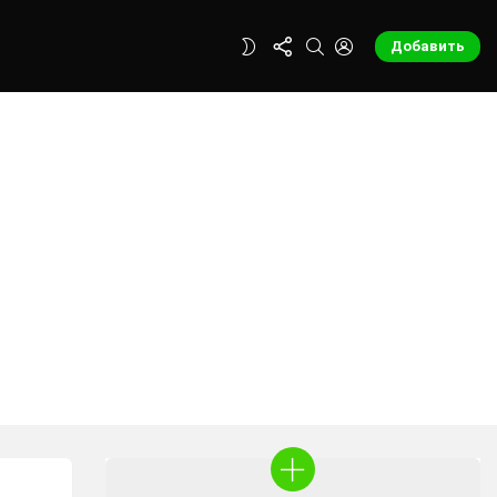
FOLLOW
SEARCH
LOGIN
SWITCH
Добавить
US
SKIN