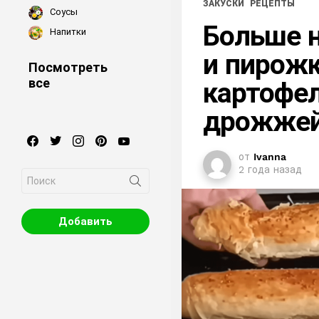
ЗАКУСКИ
РЕЦЕПТЫ
Соусы
Больше н
Напитки
и пирожк
Посмотреть
все
картофел
дрожжей,
facebook
twitter
instagram
pinterest
youtube
от
Ivanna
2 года назад
Search
for:
Добавить