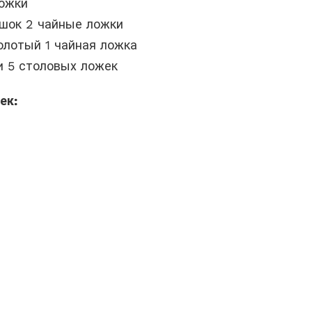
ложки
ошок 2 чайные ложки
олотый 1 чайная ложка
и 5 столовых ложек
ек: