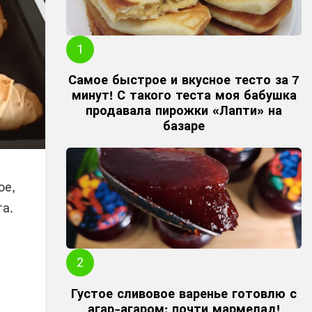
Самое быстрое и вкусное тесто за 7
минут! С такого теста моя бабушка
продавала пирожки «Лапти» на
базаре
ое,
а.
Густое сливовое варенье готовлю с
агар-агаром: почти мармелад!