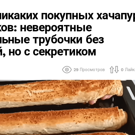
икаких покупных хачапу
ов: невероятные
ьные трубочки без
 но с секретиком
29
Просмотров
0
Лайк