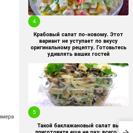
Крабовый салат по-новому. Этот
вариант не уступает по вкусу
оригинальному рецепту. Готовьтесь
удивлять ваших гостей
змера
Такой баклажановый салат вы
Ког
приготовите еще не раз: всего 3
ябл