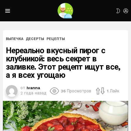
L
SWIT
Menu
SKIN
ВЫПЕЧКА
ДЕСЕРТЫ
РЕЦЕПТЫ
Нереально вкусный пирог с
клубникой: весь секрет в
заливке. Этот рецепт ищут все,
а я всех угощаю
от
Ivanna
36
Просмотров
1
Лайк
2 года назад