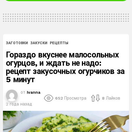
ЗАГОТОВКИ
ЗАКУСКИ
РЕЦЕПТЫ
Гораздо вкуснее малосольных
огурцов, и ждать не надо:
рецепт закусочных огурчиков за
5 минут
от
Ivanna
652
Просмотра
8
Лайков
2 года назад