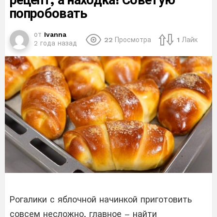
рецепт, а находка! Советую
попробовать
от
Ivanna
22
Просмотра
1
Лайк
2 года назад
Рогалики с яблочной начинкой приготовить
совсем несложно, главное – найти