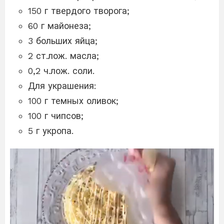
150 г твердого творога;
60 г майонеза;
3 больших яйца;
2 ст.лож. масла;
0,2 ч.лож. соли.
Для украшения:
100 г темных оливок;
100 г чипсов;
5 г укропа.