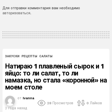
Добавить
Для отправки комментария вам необходимо
авторизоваться
.
комментарий
ЗАКУСКИ
РЕЦЕПТЫ
САЛАТЫ
Натираю 1 плавленый сырок и 1
яйцо: то ли салат, то ли
намазка, но стала «коронной» на
моем столе
от
Ivanna
28
Просмотров
0
Лайков
2 года назад