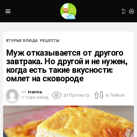
L
SWIT
Menu
SKIN
ВТОРЫЕ БЛЮДА
РЕЦЕПТЫ
Муж отказывается от другого
завтрака. Но другой и не нужен,
когда есть такие вкусности:
омлет на сковороде
от
Ivanna
21
Просмотр
0
Лайков
2 года назад