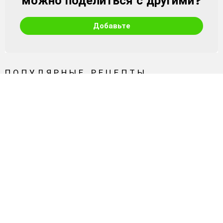
Благодаря рукаву для запекания
получаются куриные рулеты,
прекрасно держащие форму:
гости требуют добавки
от
Ivanna
0
Лайков
2 года назад