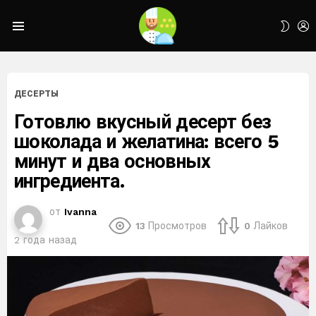
L
SWIT
Menu
SKIN
ДЕСЕРТЫ
Готовлю вкусный десерт без
шоколада и желатина: всего 5
минут и два основных
ингредиента.
от
Ivanna
13
Просмотров
0
Лайков
2 года назад