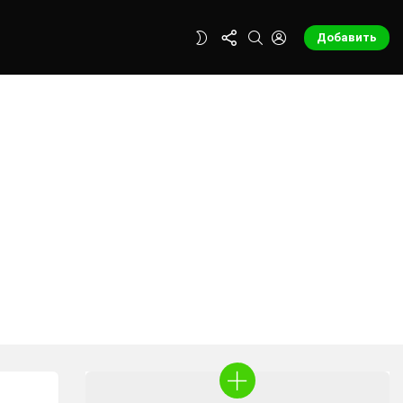
FOLLOW
SEARCH
LOGIN
SWITCH
Добавить
US
SKIN