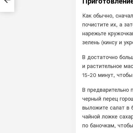
Приготовлени
Как обычно, снача
почистите их, а з
нарежьте кружочкам
зелень (кинсу и ук
В достаточно боль
и растительное мас
15-20 минут, чтобы
В предварительно 
черный перец горош
выложите салат в б
чайной ложке саха
по баночкам, чтоб