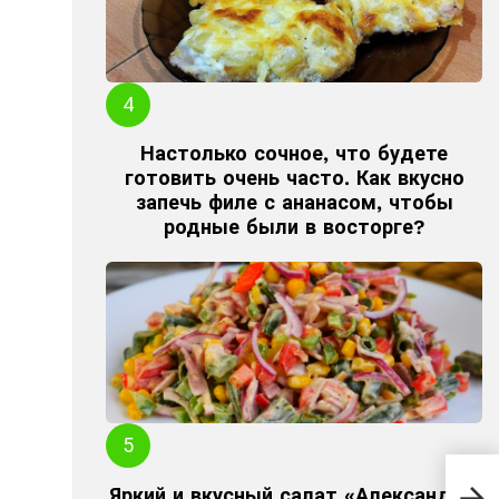
Настолько сочное, что будете
готовить очень часто. Как вкусно
запечь филе с ананасом, чтобы
родные были в восторге?
Про
Яркий и вкусный салат «Александр».
зап