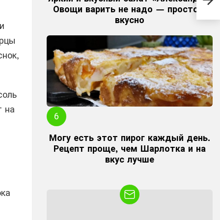
сыт
Овощи варить не надо — просто и
вкусно
и
урцы
снок,
соль
т на
Могу есть этот пирог каждый день.
Рецепт проще, чем Шарлотка и на
вкус лучше
ока
NEWSLETTER