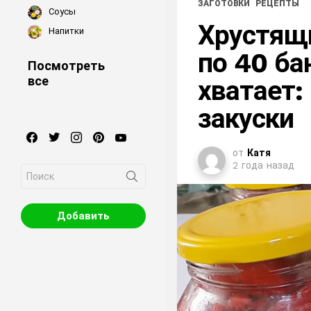
ЗАГОТОВКИ
РЕЦЕПТЫ
Соусы
Хрустящ
Напитки
по 40 бан
Посмотреть
все
хватает:
закуски
facebook
twitter
instagram
pinterest
youtube
от
Катя
2 года назад
Search
for:
Добавить