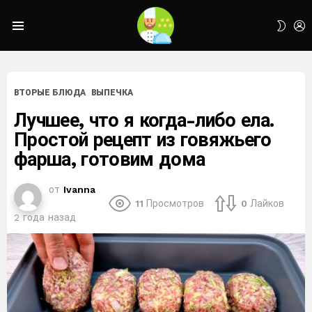
L
SWIT
Menu
SKIN
ВТОРЫЕ БЛЮДА
ВЫПЕЧКА
Лучшее, что я когда-либо ела.
Простой рецепт из говяжьего
фарша, готовим дома
от
Ivanna
11
Просмотров
0
Лайков
2 года назад