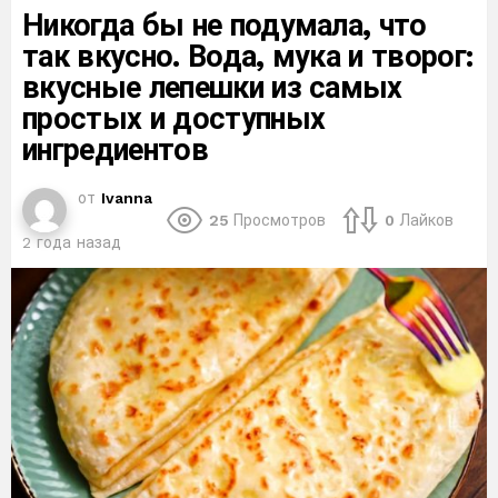
Никогда бы не подумала, что
так вкусно. Вода, мука и творог:
вкусные лепешки из самых
простых и доступных
ингредиентов
от
Ivanna
25
Просмотров
0
Лайков
2 года назад