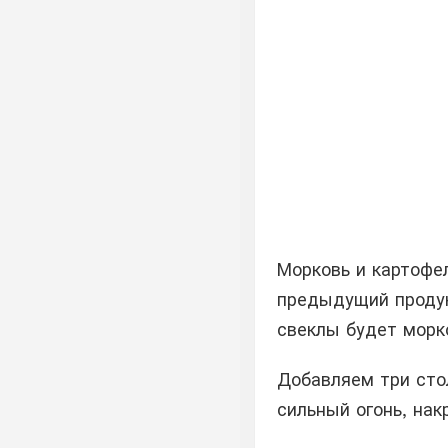
Морковь и картофел
предыдущий продук
свеклы будет морко
Добавляем три сто
сильный огонь, на