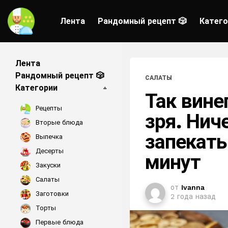
Лента
Рандомный рецепт 🎲
Катего
Лента
Рандомный рецепт 🎲
САЛАТЫ
Категории
Так вине
Рецепты
зря. Нич
Вторые блюда
запекать
Выпечка
Десерты
минут
Закуски
Салаты
от
Ivanna
Заготовки
2 года назад
Торты
Первые блюда