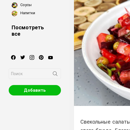
Соусы
Напитки
Посмотреть
все
facebook
twitter
instagram
pinterest
youtube
Search
for:
Добавить
Свекольные салаты