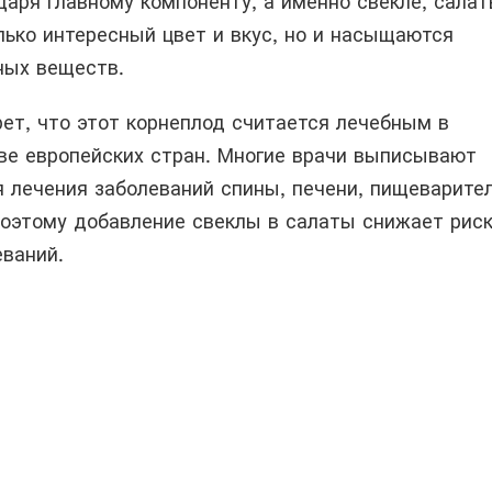
даря главному компоненту, а именно свекле, сала
лько интересный цвет и вкус, но и насыщаются
ных веществ.
рет, что этот корнеплод считается лечебным в
ве европейских стран. Многие врачи выписывают
я лечения заболеваний спины, печени, пищеварите
Поэтому добавление свеклы в салаты снижает рис
еваний.