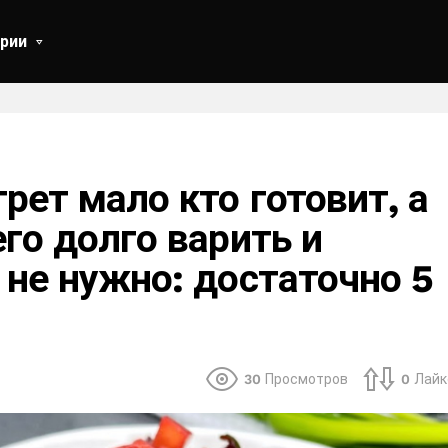
рии
грет мало кто готовит, а
его долго варить и
 не нужно: достаточно 5
30
Просмотров
0
Лайк