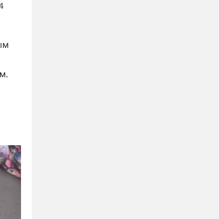
4
ым
м.