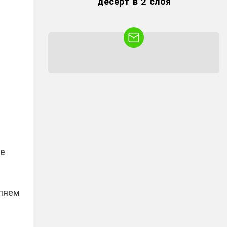
десерт в 2 слоя
NEWSLETTER
ле
ляем