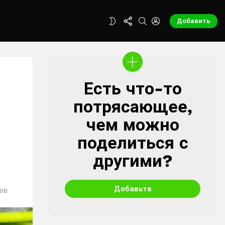
FOLLOW
SEARCH
LOGIN
SWITCH
Добавить
US
SKIN
Есть что-то
CREATE
потрясающее,
чем можно
поделиться с
другими?
Добавьте
ов