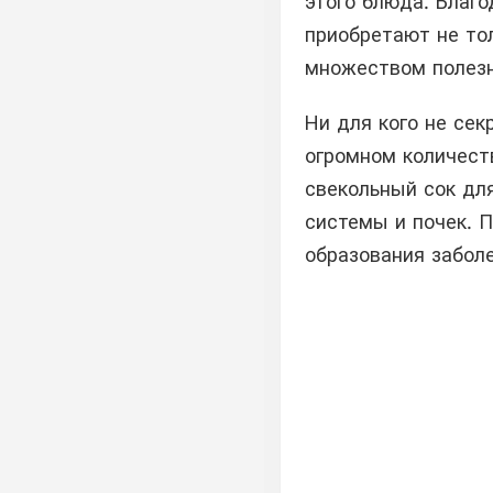
этого блюда. Благо
приобретают не то
множеством полез
Ни для кого не сек
огромном количест
свекольный сок дл
системы и почек. 
образования забол