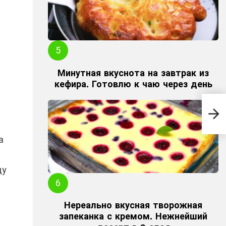
Минутная вкуснота на завтрак из
кефира. Готовлю к чаю через день
Муж
на 
нов
а
ду
Нереально вкусная творожная
запеканка с кремом. Нежнейший