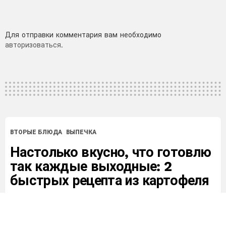
Добавить
Для отправки комментария вам необходимо
авторизоваться
.
комментарий
ВТОРЫЕ БЛЮДА
ВЫПЕЧКА
Настолько вкусно, что готовлю
так каждые выходные: 2
быстрых рецепта из картофеля
от
Ivanna
18
Просмотров
0
Лайков
2 года назад