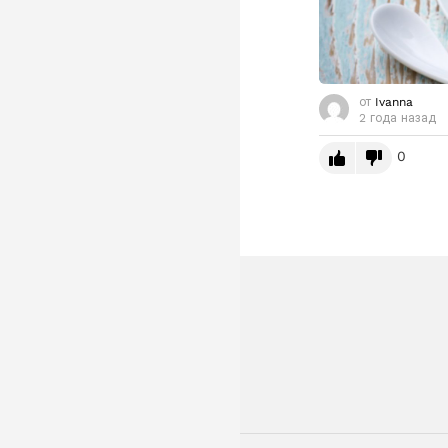
от
Ivanna
2 года назад
0