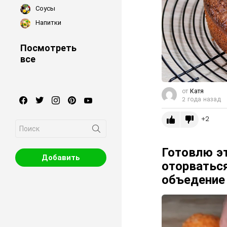
Соусы
Напитки
Посмотреть
все
от
Катя
facebook
twitter
instagram
pinterest
youtube
2 года назад
2
Search
for:
Готовлю эт
Добавить
оторваться
объедение 