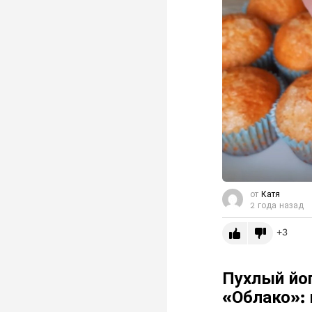
от
Катя
2 года назад
3
Пухлый йог
«Облако»: 