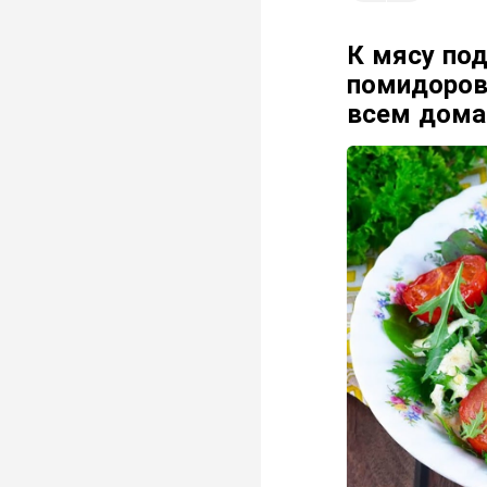
К мясу по
помидоров:
всем дом