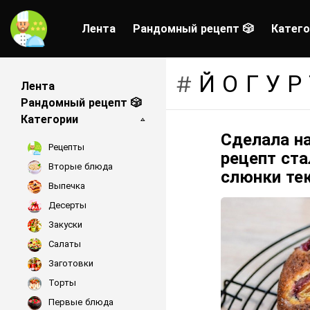
Лента
Рандомный рецепт 🎲
Катего
ЙОГУР
Лента
Рандомный рецепт 🎲
Категории
Сделала на
LATEST
Рецепты
STORIES
рецепт ст
Вторые блюда
слюнки те
Выпечка
Десерты
Закуски
Салаты
Заготовки
Торты
Первые блюда