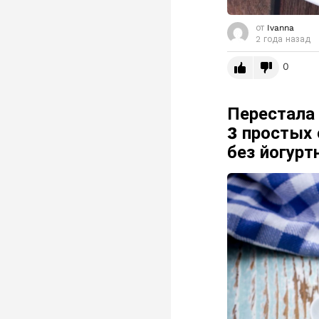
от
Ivanna
2 года назад
0
Перестала 
3 простых 
без йогур