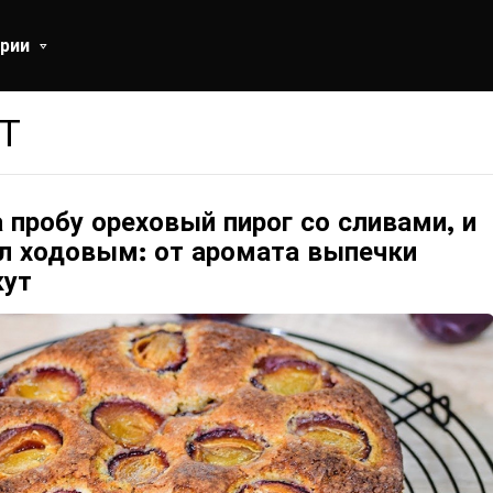
рии
Т
 пробу ореховый пирог со сливами, и
ал ходовым: от аромата выпечки
кут