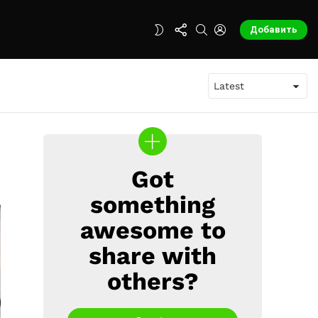
FOLLOW
SEARCH
LOGIN
SWITCH
Добавить
US
SKIN
Got
CREATE
something
awesome to
share with
others?