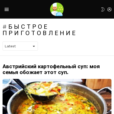
L
SWIT
Menu
SKIN
БЫСТРОЕ
ПРИГОТОВЛЕНИЕ
Австрийский картофельный суп: моя
LATEST
STORIES
семья обожает этот суп.