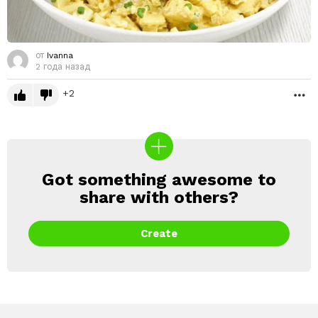
от
Ivanna
2 года назад
2
Б
Got something awesome to
CREATE
share with others?
Create