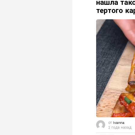
нашла тако
тертого ка
от
Ivanna
2 года назад