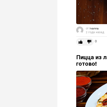
от
Ivanna
2 года назад
0
Пицца из л
готово!