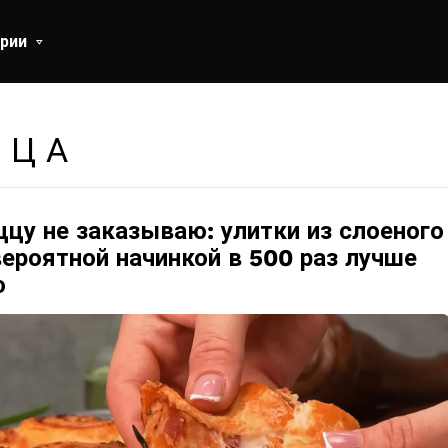
рии
ЦЦА
цу не заказываю: улитки из слоеного
вероятной начинкой в ​​500 раз лучше
о