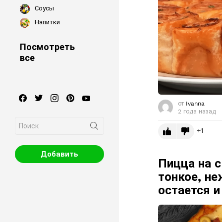
Соусы
Напитки
Посмотреть
все
facebook
twitter
instagram
pinterest
youtube
от
Ivanna
2 года назад
Search
for:
1
Добавить
Пицца на с
тонкое, не
остается и