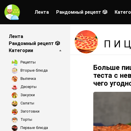
Лента
Рандомный рецепт 🎲
Катего
Лента
ПИ
Рандомный рецепт 🎲
Категории
Рецепты
Больше пиц
LATEST
Вторые блюда
STORIES
теста с не
Выпечка
чего угодн
Десерты
Закуски
Салаты
Заготовки
Торты
Первые блюда