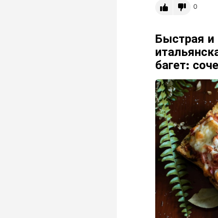
0
Быстрая и 
итальянск
багет: соч