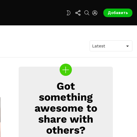
FOLLOW
SEARCH
LOGIN
SWITCH
Добавить
US
SKIN
Got
CREATE
something
awesome to
share with
others?