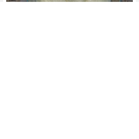
Выстелите дно формы диаметром 22 см
пергаментом и выложите все тесто, чтобы
получился бортик. Наполните половиной
творожной массы и сверху выложите
консервированные персики.