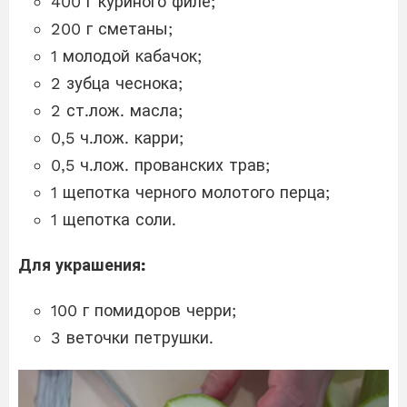
400 г куриного филе;
200 г сметаны;
1 молодой кабачок;
2 зубца чеснока;
2 ст.лож. масла;
0,5 ч.лож. карри;
0,5 ч.лож. прованских трав;
1 щепотка черного молотого перца;
1 щепотка соли.
Для украшения:
100 г помидоров черри;
3 веточки петрушки.