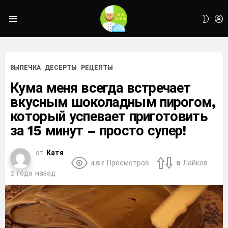
L
SWIT
Menu
SKIN
ВЫПЕЧКА
ДЕСЕРТЫ
РЕЦЕПТЫ
Кума меня всегда встречает
вкусным шоколадным пирогом,
который успевает приготовить
за 15 минут – просто супер!
от
Катя
467
Просмотров
6
Лайков
2 года назад