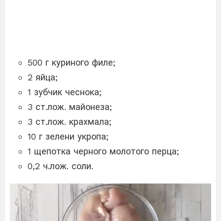
500 г куриного филе;
2 яйца;
1 зубчик чеснока;
3 ст.лож. майонеза;
3 ст.лож. крахмала;
10 г зелени укропа;
1 щепотка черного молотого перца;
0,2 ч.лож. соли.