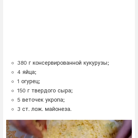
380 г консервированной кукурузы;
4 яйца;
1 огурец;
150 г твердого сыра;
5 веточек укропа;
3 ст. лож. майонеза.