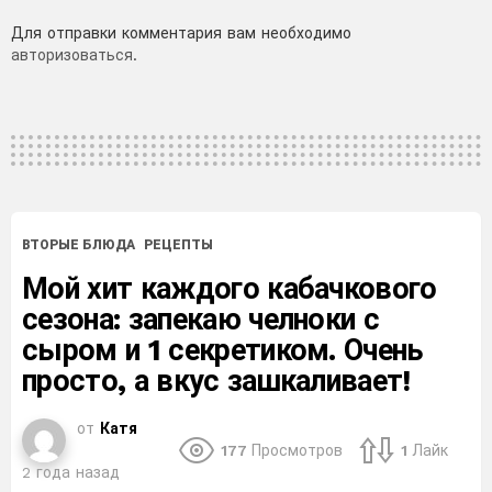
Добавить
Для отправки комментария вам необходимо
авторизоваться
.
комментарий
ВТОРЫЕ БЛЮДА
РЕЦЕПТЫ
Мой хит каждого кабачкового
сезона: запекаю челноки с
сыром и 1 секретиком. Очень
просто, а вкус зашкаливает!
от
Катя
177
Просмотров
1
Лайк
2 года назад