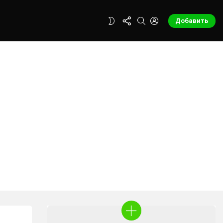
FOLLOW
SEARCH
LOGIN
SWITCH
Добавить
US
SKIN