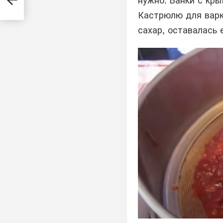
нужно. Банки с кр
Кастрюлю для варк
сахар, оставалась 