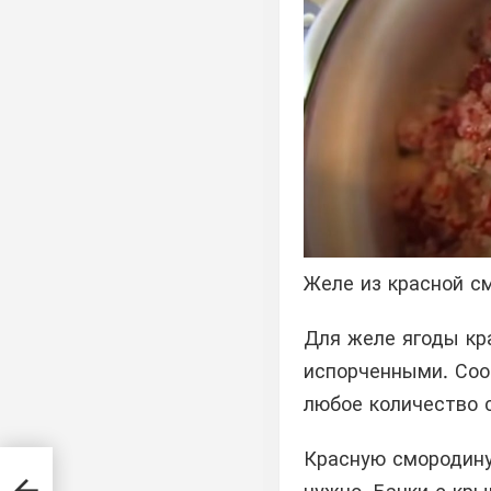
Желе из красной с
Для желе ягоды кр
испорченными. Соот
любое количество 
Красную смородину
епт,
к на