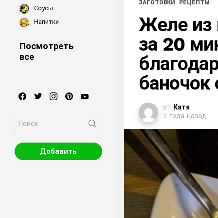
ЗАГОТОВКИ
РЕЦЕПТЫ
Соусы
Желе из
Напитки
за 20 ми
Посмотреть
все
благодар
баночок 
facebook
twitter
instagram
pinterest
youtube
от
Катя
2 года назад
Search
for:
Добавить