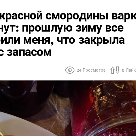
 красной смородины вар
нут: прошлую зиму все
или меня, что закрыла
с запасом
24
Просмотра
0
Лайк