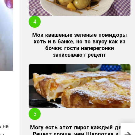
Мои квашеные зеленые помидоры
хоть и в банке, но по вкусу как из
бочки: гости наперегонки
записывают рецепт
 не
Гот
Могу есть этот пирог каждый день.
не 
Рецепт проще, чем Шарлотка и на