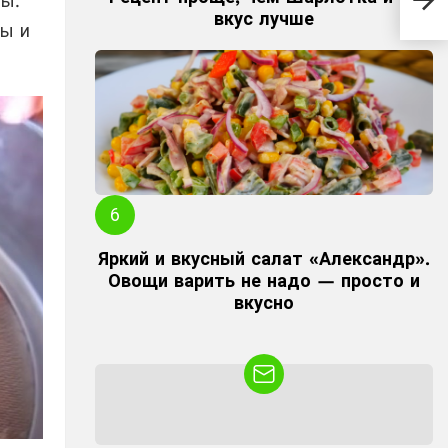
вы.
тор
вкус лучше
дом
ды и
Яркий и вкусный салат «Александр».
Овощи варить не надо — просто и
вкусно
NEWSLETTER