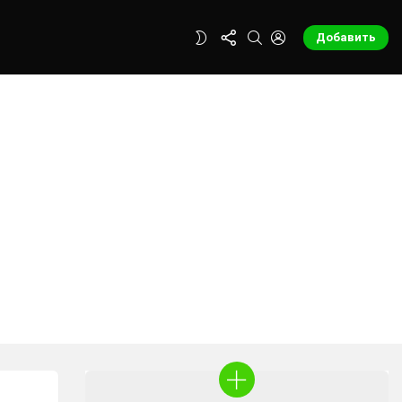
FOLLOW
SEARCH
LOGIN
SWITCH
Добавить
US
SKIN