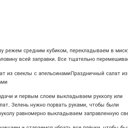
у режем средним кубиком, перекладываем в миск
оловину всей заправки. Все тщательно перемешива
Праздничный салат из
ами
одачи и первым слоем выкладываем рукколу или
лат. Зелень нужно порвать руками, чтобы были
 руколу равномерно выкладываем заправленную све
очищаем и стараемся убрать все плёнки, чтобы бы