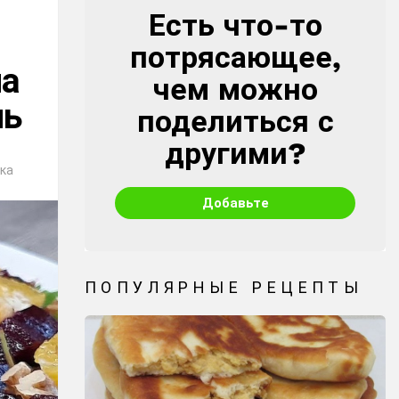
Есть что-то
CREATE
потрясающее,
на
чем можно
нь
поделиться с
другими?
ка
Добавьте
ПОПУЛЯРНЫЕ РЕЦЕПТЫ