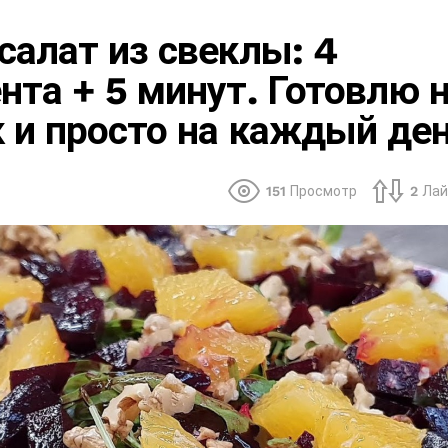
салат из свеклы: 4
нта + 5 минут. Готовлю 
 и просто на каждый де
151
Просмотр
2
Лай