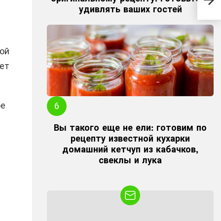
ско
удивлять ваших гостей
дер
ной
ет
ое
Вы такого еще не ели: готовим по
рецепту известной кухарки
домашний кетчуп из кабачков,
свеклы и лука
NEWSLETTER