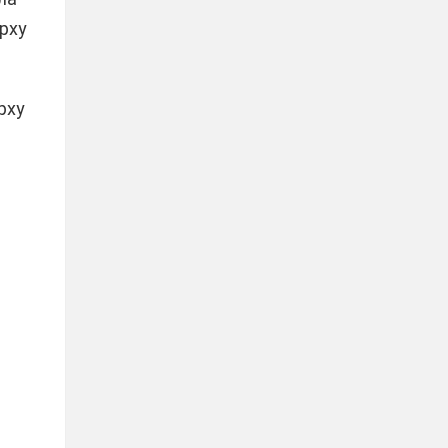
рху
рху