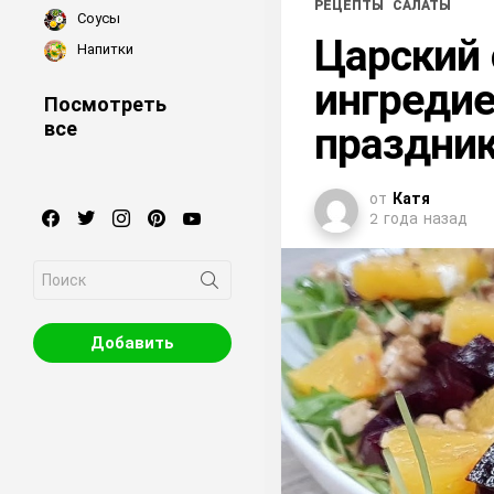
РЕЦЕПТЫ
САЛАТЫ
Соусы
Царский 
Напитки
ингредие
Посмотреть
все
праздник
от
Катя
facebook
twitter
instagram
pinterest
youtube
2 года назад
Search
for:
Добавить