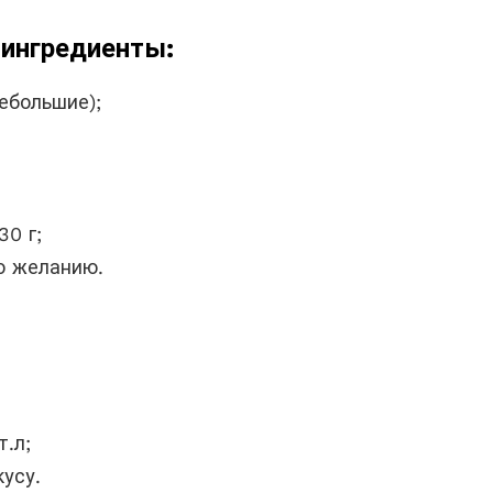
ингредиенты:
небольшие);
30 г;
о желанию.
т.л;
кусу.