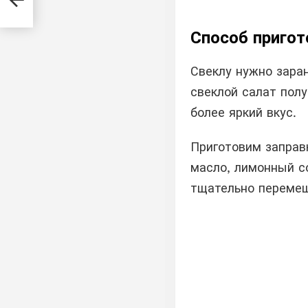
как
Способ пригот
Свеклу нужно заран
свеклой салат пол
более яркий вкус.
Приготовим заправ
масло, лимонный со
тщательно переме