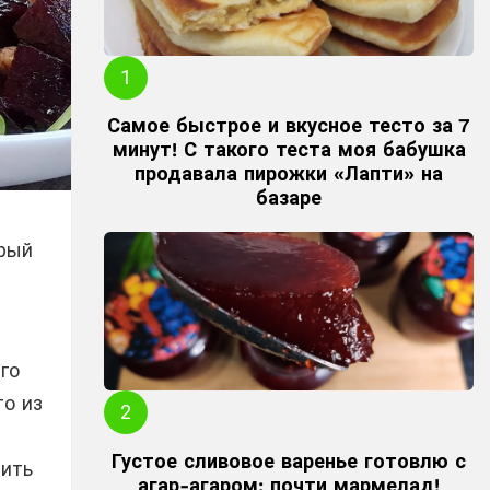
Самое быстрое и вкусное тесто за 7
минут! С такого теста моя бабушка
продавала пирожки «Лапти» на
базаре
орый
го
то из
Густое сливовое варенье готовлю с
вить
агар-агаром: почти мармелад!