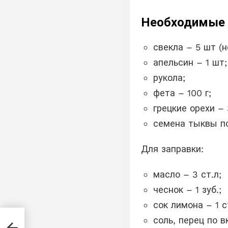
Необходимые 
свекла – 5 шт (
апельсин – 1 шт;
рукола;
фета – 100 г;
грецкие орехи – 
семена тыквы п
Для заправки:
масло – 3 ст.л;
чеснок – 1 зуб.;
сок лимона – 1 с
соль, перец по в