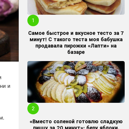
Самое быстрое и вкусное тесто за 7
минут! С такого теста моя бабушка
продавала пирожки «Лапти» на
базаре
и
ни и
м.
«Вместо соленой готовлю сладкую
пиццу за 20 минут»: беру яблоки,