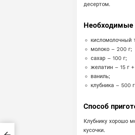
десертом.
Необходимые 
кисломолочный т
молоко – 200 г;
сахар – 100 г;
желатин – 15 г +
ваниль;
клубника – 500 г
Способ пригот
Клубнику хорошо м
те.
кусочки.
ю