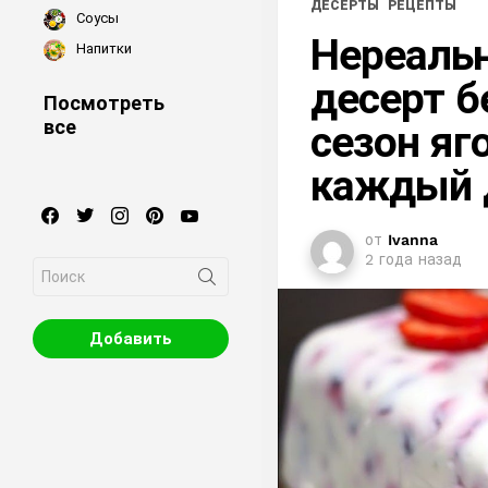
ДЕСЕРТЫ
РЕЦЕПТЫ
Соусы
Нереаль
Напитки
десерт б
Посмотреть
все
сезон яг
каждый 
facebook
twitter
instagram
pinterest
youtube
от
Ivanna
2 года назад
Search
for:
Добавить