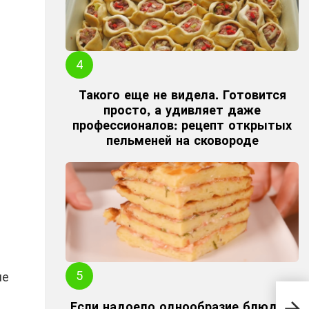
Такого еще не видела. Готовится
просто, а удивляет даже
профессионалов: рецепт открытых
пельменей на сковороде
ие
Рец
кот
Если надоело однообразие блюд из