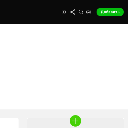
FOLLOW
SEARCH
LOGIN
SWITCH
Добавить
US
SKIN