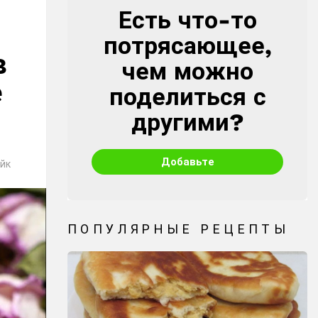
Есть что-то
CREATE
потрясающее,
в
чем можно
е
поделиться с
другими?
Добавьте
йк
ПОПУЛЯРНЫЕ РЕЦЕПТЫ