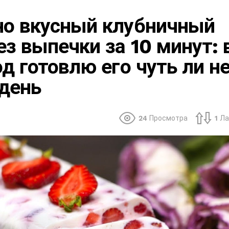
но вкусный клубничный
ез выпечки за 10 минут: 
од готовлю его чуть ли н
день
24
Просмотра
1
Ла