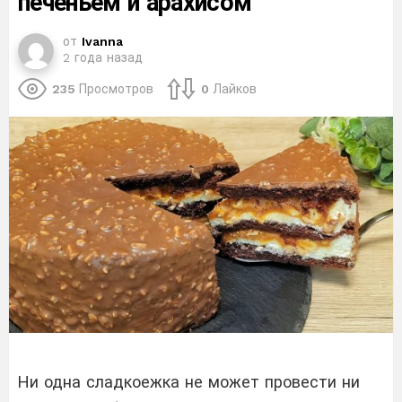
печеньем и арахисом
от
Ivanna
2 года назад
235
Просмотров
0
Лайков
Ни одна сладкоежка не может провести ни