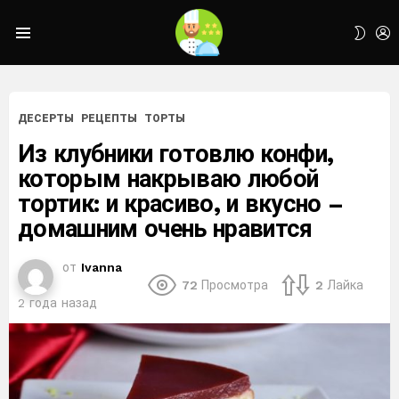
L
SWIT
Menu
SKIN
ДЕСЕРТЫ
РЕЦЕПТЫ
ТОРТЫ
Из клубники готовлю конфи,
которым накрываю любой
тортик: и красиво, и вкусно –
домашним очень нравится
от
Ivanna
72
Просмотра
2
Лайка
2 года назад