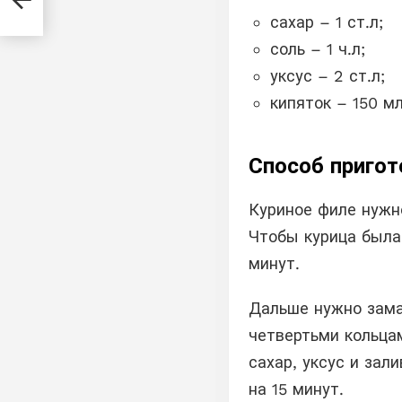
а
сахар – 1 ст.л;
соль – 1 ч.л;
уксус – 2 ст.л;
кипяток – 150 мл
Способ пригот
Куриное филе нужно
Чтобы курица была 
минут.
Дальше нужно зама
четвертьми кольца
сахар, уксус и за
на 15 минут.