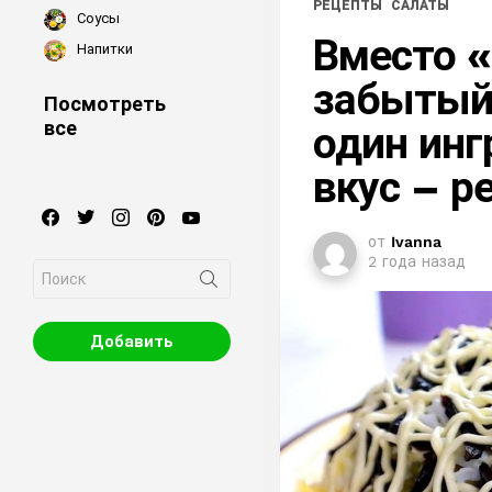
РЕЦЕПТЫ
САЛАТЫ
Соусы
Вместо 
Напитки
забытый 
Посмотреть
все
один инг
вкус – р
facebook
twitter
instagram
pinterest
youtube
от
Ivanna
2 года назад
Search
for:
Добавить