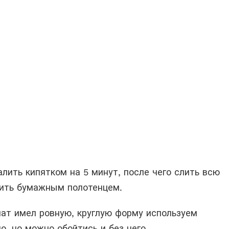
лить кипятком на 5 минут, после чего слить всю
ить бумажным полотенцем.
лат имел ровную, круглую форму используем
о, но можно обойтись и без него.