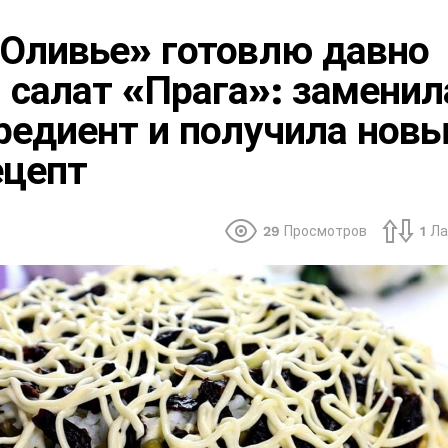
«Оливье» готовлю давно
салат «Прага»: заменил
редиент и получила нов
ецепт
29
Просмотров
1
Ла