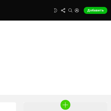
FOLLOW
SEARCH
LOGIN
SWITCH
Добавить
US
SKIN