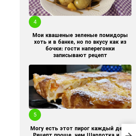
Мои квашеные зеленые помидоры
хоть и в банке, но по вкусу как из
бочки: гости наперегонки
записывают рецепт
Могу есть этот пирог каждый день.
Сыр
Рецепт проще, чем Шарлотка и на
рец