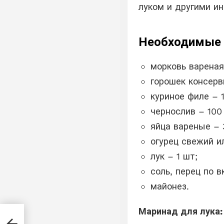
луком и другими и
Необходимые 
морковь вареная
горошек консерв
куриное филе – 1
чернослив – 100 
яйца вареные – 
огурец свежий и
лук – 1 шт;
соль, перец по в
майонез.
Маринад для лука:
ного