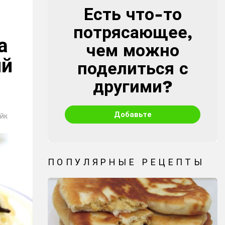
Есть что-то
CREATE
потрясающее,
а
чем можно
ый
поделиться с
другими?
Добавьте
йк
ПОПУЛЯРНЫЕ РЕЦЕПТЫ