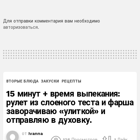
Добавить
Для отправки комментария вам необходимо
авторизоваться
.
комментарий
ВТОРЫЕ БЛЮДА
ЗАКУСКИ
РЕЦЕПТЫ
15 минут + время выпекания:
рулет из слоеного теста и фарша
заворачиваю «улиткой» и
отправляю в духовку.
от
Ivanna
125
Просмотров
1
Лайк