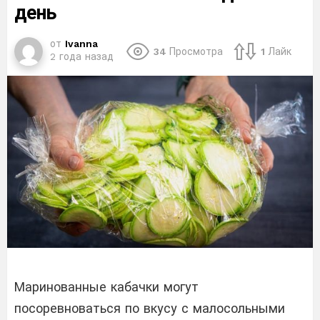
день
от
Ivanna
34
Просмотра
1
Лайк
2 года назад
Маринованные кабачки могут
посоревноваться по вкусу с малосольными