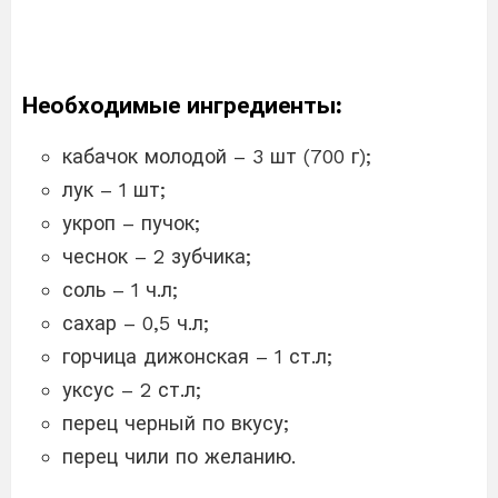
Необходимые ингредиенты:
кабачок молодой – 3 шт (700 г);
лук – 1 шт;
укроп – пучок;
чеснок – 2 зубчика;
соль – 1 ч.л;
сахар – 0,5 ч.л;
горчица дижонская – 1 ст.л;
уксус – 2 ст.л;
перец черный по вкусу;
перец чили по желанию.