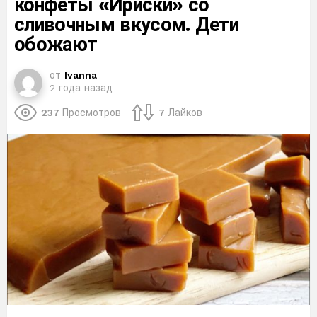
конфеты «Ириски» со
сливочным вкусом. Дети
обожают
от
Ivanna
2 года назад
237
Просмотров
7
Лайков