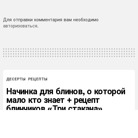
Добавить
Для отправки комментария вам необходимо
авторизоваться
.
комментарий
ДЕСЕРТЫ
РЕЦЕПТЫ
Начинка для блинов, о которой
мало кто знает + рецепт
блинчиков «Три стакана».
Готовлю каждый день под
заказ