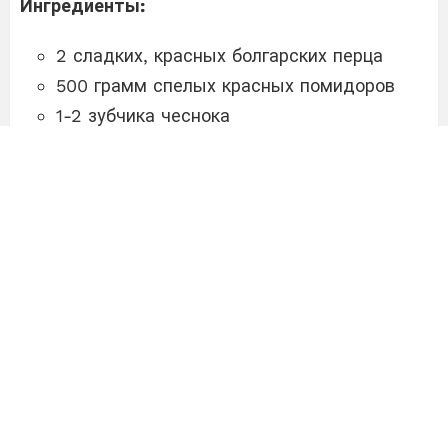
Ингредиенты:
2 сладких, красных болгарских перца
500 грамм спелых красных помидоров
1-2 зубчика чеснока
300 граммов крабовых палочек
Соль и черный перец по вкусу
3-4 столовые ложки майонеза
Приготовление: