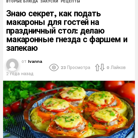
ВТОРЫЕ БЛЮДА
ЗАКУСКИ
РЕЦЕПТЫ
Знаю секрет, как подать
макароны для гостей на
праздничный стол: делаю
макаронные гнезда с фаршем и
запекаю
от
Ivanna
23
Просмотра
0
Лайков
2 года назад