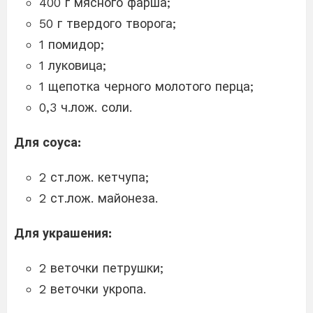
400 г мясного фарша;
50 г твердого творога;
1 помидор;
1 луковица;
1 щепотка черного молотого перца;
0,3 ч.лож. соли.
Для соуса:
2 ст.лож. кетчупа;
2 ст.лож. майонеза.
Для украшения:
2 веточки петрушки;
2 веточки укропа.