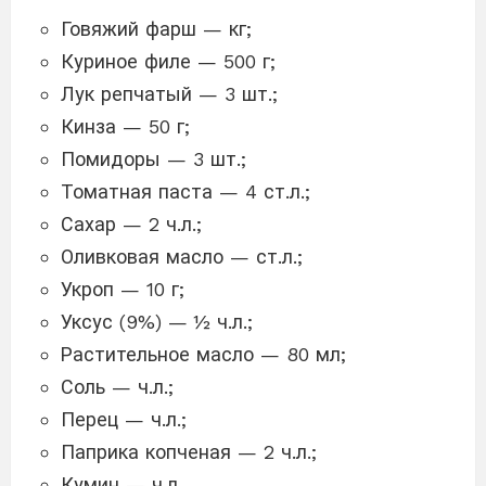
Говяжий фарш — кг;
Куриное филе — 500 г;
Лук репчатый — 3 шт.;
Кинза — 50 г;
Помидоры — 3 шт.;
Томатная паста — 4 ст.л.;
Сахар — 2 ч.л.;
Оливковая масло — ст.л.;
Укроп — 10 г;
Уксус (9%) — ½ ч.л.;
Растительное масло — 80 мл;
Соль — ч.л.;
Перец — ч.л.;
Паприка копченая — 2 ч.л.;
Кумин — ч.л.