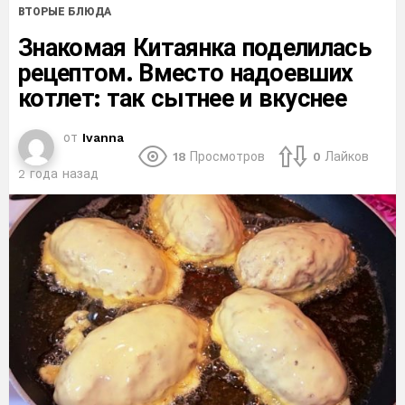
ВТОРЫЕ БЛЮДА
Знакомая Китаянка поделилась
рецептом. Вместо надоевших
котлет: так сытнее и вкуснее
от
Ivanna
18
Просмотров
0
Лайков
2 года назад