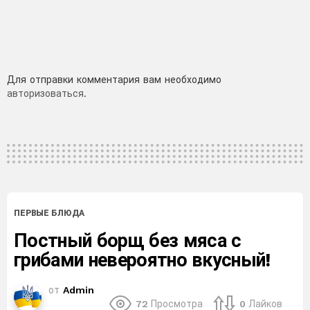
Добавить
Для отправки комментария вам необходимо
авторизоваться
.
комментарий
ПЕРВЫЕ БЛЮДА
Постный борщ без мяса с
грибами невероятно вкусный!
от
Admin
72
Просмотра
0
Лайков